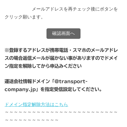
ることができるものとし、情報掲載者はこれを
メールアドレスを再チェック後にボタンを
承諾します。
クリック願います。
前項の変更は、本サービス画面、書面その他の
手段により情報掲載者に通知します。
第3条（情報掲載者への通知）前条の場合の他、
運営者が必要と判断した場合には、情報掲載者
に対して随時必要な事項を本サービス画面、書
※登録するアドレスが携帯電話・スマホのメールアドレ
面その他の手段により通知します。
スの場合返信メールが届かない事がありますのでドメイ
第4条（規約の位置づけ）本規約は、情報掲載者
ン指定を解除してから申込みください
と運営者の間の本サービスへの情報掲載に関す
る契約（以下掲載契約という）の一部をなすも
のとします。
運送会社情報ドメイン「@transport-
第2章 サービス内容第5条（サービス内容）本
company.jp」を指定受信設定してください。
サービスは、ホームページ上で提供する店舗情
報をベースにして、店舗や会社等の情報を運営
ドメイン指定解除方法はこちら
者が予め準備した定型看板と定型ホームページ
～～～～～～～～～～～～～～～～～～～～～～～～～
として掲載するサービスです。本サービスは、
～～～～～～～～～～～～
原則として年間を通じて毎日２４時間行いま