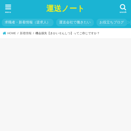
運送ノート
menu
search
求職者・新着情報（逆求人）
運送会社で働きたい
お役立ちブログ
HOME
新着情報
機会損失【きかいそんしつ】ってご存じですか？